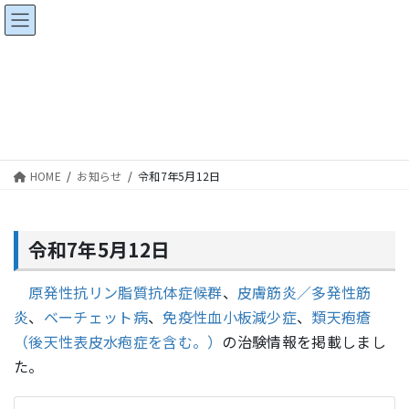
コ
ナ
ン
ビ
テ
ゲ
ン
ー
お知らせ
ツ
シ
へ
ョ
ス
ン
キ
に
HOME
お知らせ
令和7年5月12日
ッ
移
プ
動
令和7年5月12日
原発性抗リン脂質抗体症候群
、
皮膚筋炎／多発性筋
炎
、
ベーチェット病
、
免疫性血小板減少症
、
類天疱瘡
（後天性表皮水疱症を含む。）
の治験情報を掲載しまし
た。