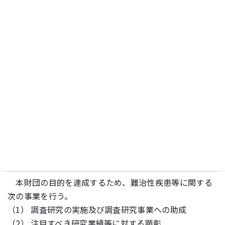
4月1日付けをもって、政府から公益財団法人としての認
定を受け、公益事業への更なる取り組みを行っておりま
す。
目的
難治性疾患等に関する調査研究の実施及び助成、関係
学術団体等との連携並びに関係情報の収集・提供及び知
識の啓発・普及などの公益活動等の推進により、科学技
術の振興並びに国民の健康と公衆衛生及び福祉の向上に
寄与することを目的とする。
事業内容
本財団の目的を達成するため、難治性疾患等に関する
次の事業を行う。
（1） 調査研究の実施及び調査研究事業への助成
（2） 注目すべき研究業績等に対する顕彰